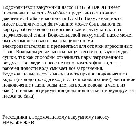
Водокольцевой вакуумный насос НВВ-50НЖЭВ имеет
производительность 26 м3/час, предельно остаточное
давление 33 мБар и мощность 1.5 кВт. Вакуумный насос
имеет различную конфигурацию: может быть выполнен
корпус, рабочее колесо и крышки как из чугуна так и из
нержавеющей стали. Водокольцевой вакуумный насос может
быть укомплектован взрывозащищенными
электродвигателями и применяться для откачки агрессивных
газов. Водокольцевые насосы чаще всего используются для
сушки, так как способны откачивать пары загрязненного
воздуха. На входе в насос не используется фильтр, т.к. в
рабочей полости вода смывает все загрязнения.
Водокольцевые насосы могут иметь прямое подключение с
водой (из водопровода вход и слив в канализацию), частичное
подключение (Часть воды идет из водопровода, а часть из
бака) и полная рециркуляция (вода полностью циркулирует от
насоса до бака).
Расходники к водокольцевому вакуумному насосу
НВВ-50НЖЭВ: