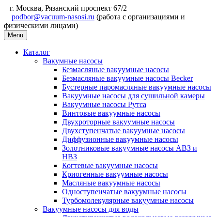
г. Москва, Рязанский проспект 67/2
podbor@vacuum-nasosi.ru
(работа с организациями и
физическими лицами)
Menu
Каталог
Вакумные насосы
Безмасляные вакуумные насосы
Безмасляные вакуумные насосы Becker
Бустерные паромасляные вакуумные насосы
Вакуумные насосы для сушильной камеры
Вакуумные насосы Рутса
Винтовые вакуумные насосы
Двухроторные вакуумные насосы
Двухступенчатые вакуумные насосы
Диффузионные вакуумные насосы
Золотниковые вакуумные насосы АВЗ и
НВЗ
Когтевые вакуумные насосы
Криогенные вакуумные насосы
Масляные вакуумные насосы
Одноступенчатые вакуумные насосы
Турбомолекулярные вакуумные насосы
Вакуумные насосы для воды