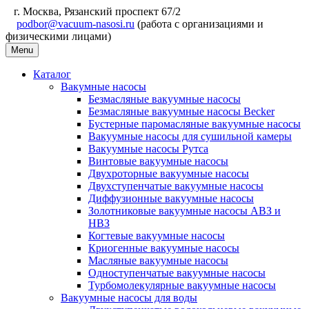
г. Москва, Рязанский проспект 67/2
podbor@vacuum-nasosi.ru
(работа с организациями и
физическими лицами)
Menu
Каталог
Вакумные насосы
Безмасляные вакуумные насосы
Безмасляные вакуумные насосы Becker
Бустерные паромасляные вакуумные насосы
Вакуумные насосы для сушильной камеры
Вакуумные насосы Рутса
Винтовые вакуумные насосы
Двухроторные вакуумные насосы
Двухступенчатые вакуумные насосы
Диффузионные вакуумные насосы
Золотниковые вакуумные насосы АВЗ и
НВЗ
Когтевые вакуумные насосы
Криогенные вакуумные насосы
Масляные вакуумные насосы
Одноступенчатые вакуумные насосы
Турбомолекулярные вакуумные насосы
Вакуумные насосы для воды