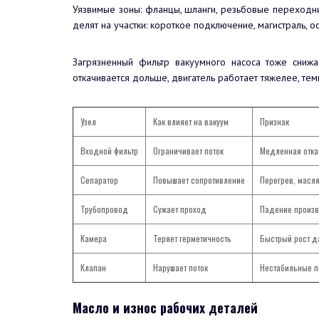
Уязвимые зоны: фланцы, шланги, резьбовые переходник
делят на участки: короткое подключение, магистраль, ос
Загрязненный фильтр вакуумного насоса тоже снижае
откачивается дольше, двигатель работает тяжелее, тем
Узел
Как влияет на вакуум
Признак
Входной фильтр
Ограничивает поток
Медленная отка
Сепаратор
Повышает сопротивление
Перегрев, масл
Трубопровод
Сужает проход
Падение произв
Камера
Теряет герметичность
Быстрый рост д
Клапан
Нарушает поток
Нестабильные п
Масло и износ рабочих деталей