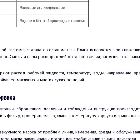
Масляные или специальные
Модели с большей производительностью
ой системе, связана с составом газа. Влага испаряется при снижени
знос. Смолы и пары растворителей оседают в линии, загрязняют клапан
ряют расход рабочей жидкости, температуру воды, направление вра
тойчивее масляных и многих сухих решений.
ервиса
питании, сброшенном давлении и соблюдении инструкции производите
ить фильтр, проверить масло, клапан, температуру корпуса и сравнить п
вакуумного насоса от проблем линии, измерения, среды и обслуживан
потере масла, заклинивании ротора или срабатывании защиты двигателя.