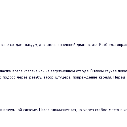
сос не создает вакуум, достаточно внешней диагностики. Разборка опра
частка, возле клапана или на загрязненном отводе. В таком случае по
, подсос через резьбу, засор штуцера, повреждение кабеля. Перед т
в вакуумной системе. Насос откачивает газ, но через слабое место в к