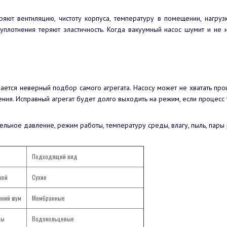
ряют вентиляцию, чистоту корпуса, температуру в помещении, нагру
уплотнения теряют эластичность. Когда вакуумный насос шумит и не 
ается неверный подбор самого агрегата. Насосу может не хватать про
ния. Исправный агрегат будет долго выходить на режим, если процесс
льное давление, режим работы, температуру среды, влагу, пыль, пары 
Подходящий вид
кой
Сухие
шний шум
Мембранные
ры
Водокольцевые