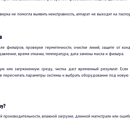
оверка не помогла выявить неисправность, аппарат не выходит на паспо
а
оле фильтров, проверке герметичности, очистке линий, защите от ко
авление, время откачки, температура, дата замены масла и фильтра.
ую или загрязненную среду, чистка даст временный результат. Если
е пересчитать параметры системы и выбрать оборудование под новую 
ру?
ой производительности, влажной загрузке, длинной магистрали или ошиб