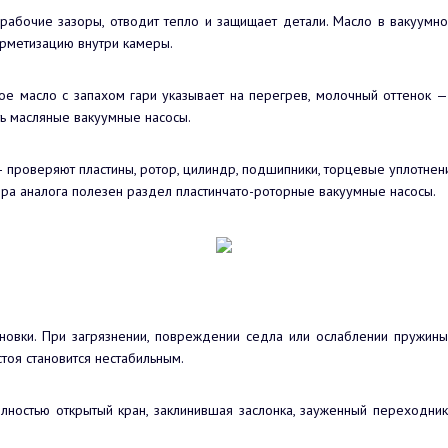
 рабочие зазоры, отводит тепло и защищает детали. Масло в вакуумно
ерметизацию внутри камеры.
ое масло с запахом гари указывает на перегрев, молочный оттенок — н
ть масляные вакуумные насосы.
 проверяют пластины, ротор, цилиндр, подшипники, торцевые уплотнени
ра аналога полезен раздел пластинчато-роторные вакуумные насосы.
овки. При загрязнении, повреждении седла или ослаблении пружины 
стоя становится нестабильным.
лностью открытый кран, заклинившая заслонка, зауженный переходни