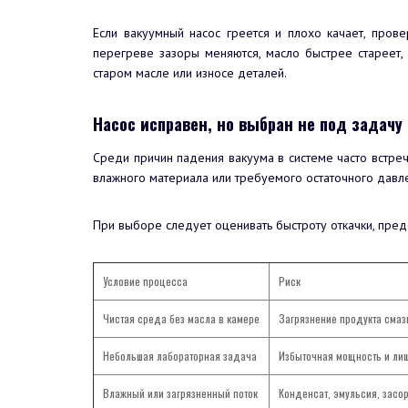
Если вакуумный насос греется и плохо качает, прове
перегреве зазоры меняются, масло быстрее стареет, 
старом масле или износе деталей.
Насос исправен, но выбран не под задачу
Среди причин падения вакуума в системе часто встреч
влажного материала или требуемого остаточного давле
При выборе следует оценивать быстроту откачки, преде
Условие процесса
Риск
Чистая среда без масла в камере
Загрязнение продукта смаз
Небольшая лабораторная задача
Избыточная мощность и ли
Влажный или загрязненный поток
Конденсат, эмульсия, засо