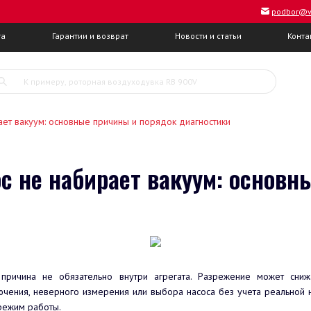
podbor@v
та
Гарантии и возврат
Новости и статьи
Конта
ет вакуум: основные причины и порядок диагностики
с не набирает вакуум: основн
ричина не обязательно внутри агрегата. Разрежение может снижат
чения, неверного измерения или выбора насоса без учета реальной н
 режим работы.