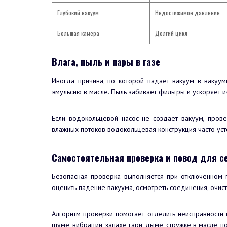
Глубокий вакуум
Недостижимое давление
Большая камера
Долгий цикл
Влага, пыль и пары в газе
Иногда причина, по которой падает вакуум в вакуумн
эмульсию в масле. Пыль забивает фильтры и ускоряет и
Если водокольцевой насос не создает вакуум, прове
влажных потоков водокольцевая конструкция часто ус
Самостоятельная проверка и повод для с
Безопасная проверка выполняется при отключенном 
оценить падение вакуума, осмотреть соединения, очист
Алгоритм проверки помогает отделить неисправности 
шуме, вибрации, запахе гари, дыме, стружке в масле, 