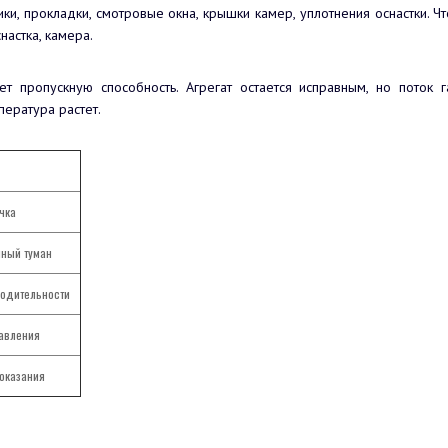
и, прокладки, смотровые окна, крышки камер, уплотнения оснастки. Ч
настка, камера.
т пропускную способность. Агрегат остается исправным, но поток 
пература растет.
чка
яный туман
одительности
авления
оказания