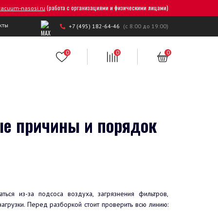
(работа с организациями и физическими лицами)
acuum-nasosi.ru
кты
+7 (495) 182-64-46
(с 8:00 до 19:00)
0
0
0
ые причины и порядок
ься из-за подсоса воздуха, загрязнения фильтров,
агрузки. Перед разборкой стоит проверить всю линию: