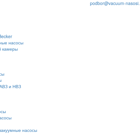
podbor@vacuum-nasosi.
Becker
ные насосы
й камеры
сы
ы
АВЗ и НВЗ
осы
асосы
вакуумные насосы