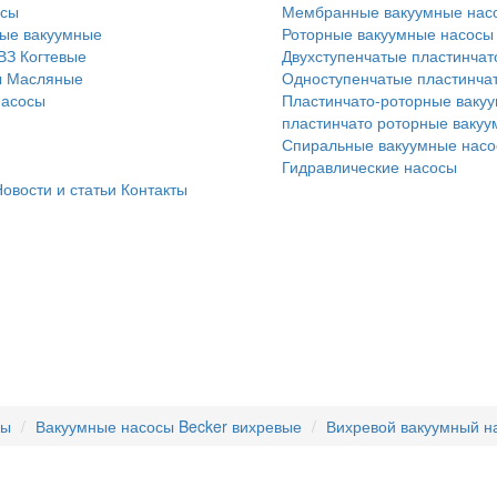
осы
Мембранные вакуумные нас
ые вакуумные
Роторные вакуумные насосы
ВЗ
Когтевые
Двухступенчатые пластинчат
ы
Масляные
Одноступенчатые пластинча
насосы
Пластинчато-роторные вакуу
пластинчато роторные ваку
Спиральные вакуумные нас
Гидравлические насосы
овости и статьи
Контакты
сы
Вакуумные насосы Becker вихревые
Вихревой вакуумный на