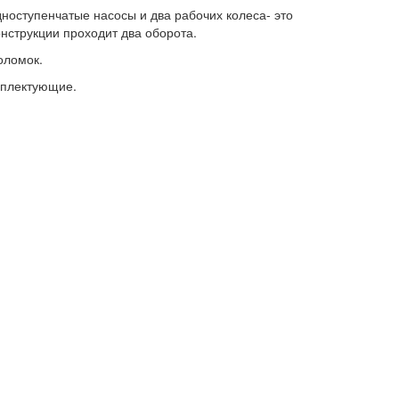
оступенчатые насосы и два рабочих колеса- это
онструкции проходит два оборота.
поломок.
омплектующие.