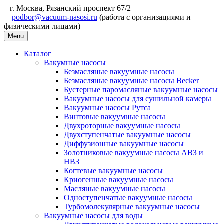
г. Москва, Рязанский проспект 67/2
podbor@vacuum-nasosi.ru
(работа с организациями и
физическими лицами)
Menu
Каталог
Вакумные насосы
Безмасляные вакуумные насосы
Безмасляные вакуумные насосы Becker
Бустерные паромасляные вакуумные насосы
Вакуумные насосы для сушильной камеры
Вакуумные насосы Рутса
Винтовые вакуумные насосы
Двухроторные вакуумные насосы
Двухступенчатые вакуумные насосы
Диффузионные вакуумные насосы
Золотниковые вакуумные насосы АВЗ и
НВЗ
Когтевые вакуумные насосы
Криогенные вакуумные насосы
Масляные вакуумные насосы
Одноступенчатые вакуумные насосы
Турбомолекулярные вакуумные насосы
Вакуумные насосы для воды