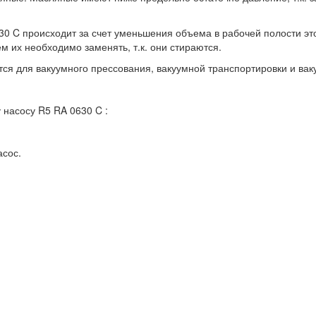
 C происходит за счет уменьшения объема в рабочей полости это 
ем их необходимо заменять, т.к. они стираются.
я для вакуумного прессования, вакуумной транспортировки и ва
насосу R5 RA 0630 C :
асос.