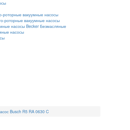
осы
о-роторные вакуумные насосы
то-роторные вакуумные насосы
мные насосы Becker
Безмасляные
умные насосы
осы
асос Busch R5 RA 0630 C