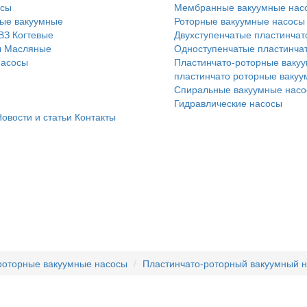
осы
Мембранные вакуумные нас
ые вакуумные
Роторные вакуумные насосы
ВЗ
Когтевые
Двухступенчатые пластинчат
ы
Масляные
Одноступенчатые пластинча
насосы
Пластинчато-роторные вакуу
пластинчато роторные ваку
Спиральные вакуумные нас
Гидравлические насосы
овости и статьи
Контакты
роторные вакуумные насосы
Пластинчато-роторный вакуумный н