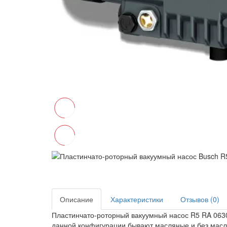
Описание
Характеристики
Отзывов (0)
Пластинчато-роторный вакуумный насос R5 RA 0630
данной конфигурации бывают масляные и без масля