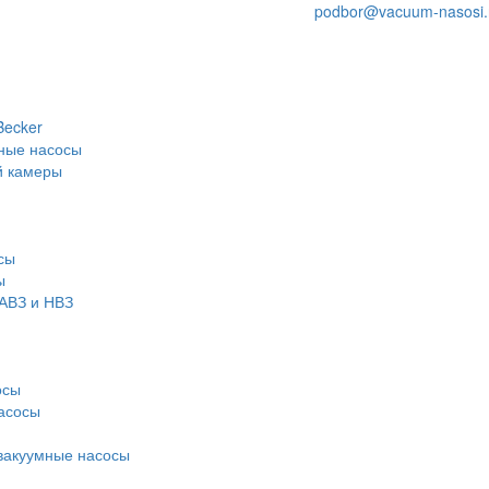
podbor@vacuum-nasosi.
Becker
ные насосы
й камеры
сы
ы
АВЗ и НВЗ
осы
асосы
вакуумные насосы