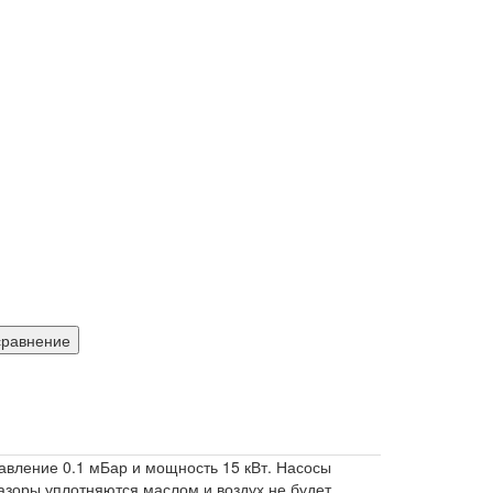
сравнение
авление 0.1 мБар и мощность 15 кВт. Насосы
азоры уплотняются маслом и воздух не будет