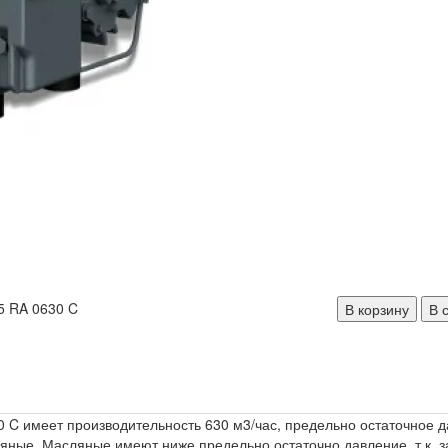
В корзину
В 
 C имеет производительность 630 м3/час, предельно остаточное д
ные. Масляные имеют ниже предельно остаточно давление, т.к. з