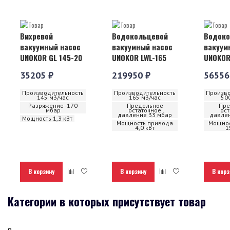
Вихревой
Водокольцевой
Водоко
вакуумный насос
вакуумный насос
вакуум
UNOKOR GL 145-20
UNOKOR LWL-165
UNOKOR
35205 ₽
219950 ₽
56556
Производительность
Производительность
Произво
145 м3/час
165 м3/час
50
Разряжение -170
Предельное
Пре
мбар
остаточное
ос
давление 33 мбар
давлен
Мощность 1,3 кВт
Мощность привода
Мощнос
4,0 кВт
1
В корзину
В корзину
В корз
Категории в которых присутствует товар