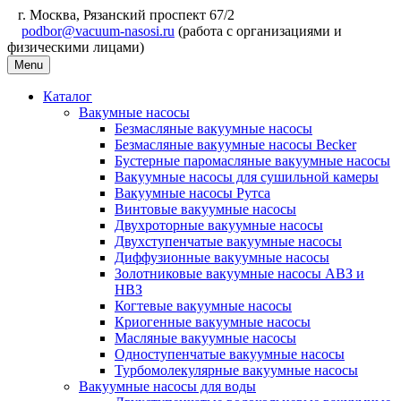
г. Москва, Рязанский проспект 67/2
podbor@vacuum-nasosi.ru
(работа с организациями и
физическими лицами)
Menu
Каталог
Вакумные насосы
Безмасляные вакуумные насосы
Безмасляные вакуумные насосы Becker
Бустерные паромасляные вакуумные насосы
Вакуумные насосы для сушильной камеры
Вакуумные насосы Рутса
Винтовые вакуумные насосы
Двухроторные вакуумные насосы
Двухступенчатые вакуумные насосы
Диффузионные вакуумные насосы
Золотниковые вакуумные насосы АВЗ и
НВЗ
Когтевые вакуумные насосы
Криогенные вакуумные насосы
Масляные вакуумные насосы
Одноступенчатые вакуумные насосы
Турбомолекулярные вакуумные насосы
Вакуумные насосы для воды