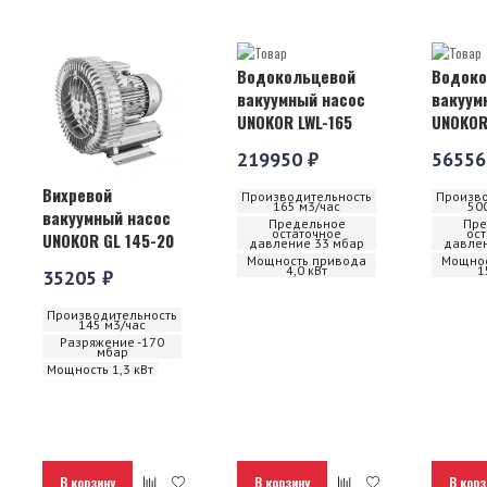
Водокольцевой
Водоко
вакуумный насос
вакуум
UNOKOR LWL-165
UNOKOR
219950 ₽
56556
Вихревой
Производительность
Произво
165 м3/час
50
вакуумный насос
Предельное
Пре
остаточное
ос
UNOKOR GL 145-20
давление 33 мбар
давлен
Мощность привода
Мощнос
4,0 кВт
1
35205 ₽
Производительность
145 м3/час
Разряжение -170
мбар
Мощность 1,3 кВт
В корзину
В корзину
В корз