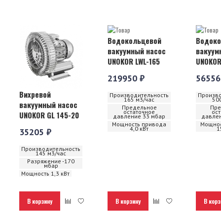
Водокольцевой
Водоко
вакуумный насос
вакуум
UNOKOR LWL-165
UNOKOR
219950 ₽
56556
Вихревой
Производительность
Произво
165 м3/час
50
вакуумный насос
Предельное
Пре
остаточное
ос
UNOKOR GL 145-20
давление 33 мбар
давлен
Мощность привода
Мощнос
4,0 кВт
1
35205 ₽
Производительность
145 м3/час
Разряжение -170
мбар
Мощность 1,3 кВт
В корзину
В корзину
В корз