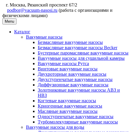
г. Москва, Рязанский проспект 67/2
podbor@vacuum-nasosi.ru
(работа с организациями и
физическими лицами)
Menu
Каталог
Вакумные насосы
Безмасляные вакуумные насосы
Безмасляные вакуумные насосы Becker
Бустерные паромасляные вакуумные насосы
Вакуумные насосы для сушильной камеры
Вакуумные насосы Рутса
Винтовые вакуумные насосы
Двухроторные вакуумные насосы
Двухступенчатые вакуумные насосы
Диффузионные вакуумные насосы
Золотниковые вакуумные насосы АВЗ и
НВЗ
Когтевые вакуумные насосы
Криогенные вакуумные насосы
Масляные вакуумные насосы
Одноступенчатые вакуумные насосы
Турбомолекулярные вакуумные насосы
Вакуумные насосы для воды