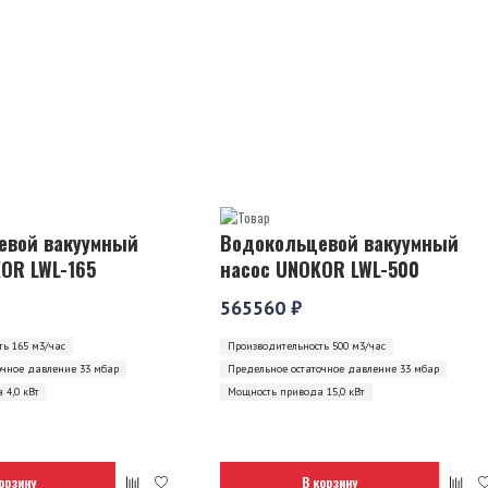
евой вакуумный
Водокольцевой вакуумный
OR LWL-165
насос UNOKOR LWL-500
565560 ₽
ь 165 м3/час
Производительность 500 м3/час
очное давление 33 мбар
Предельное остаточное давление 33 мбар
 4,0 кВт
Мощность привода 15,0 кВт
орзину
В корзину