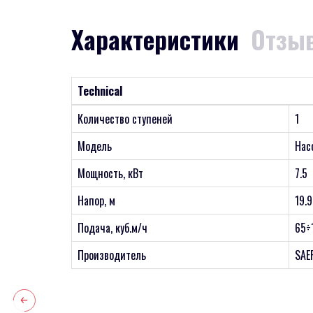
Характеристики
Отзыв
Technical
Количество ступеней
1
Модель
Нас
Мощность, кВт
7.5
Напор, м
19.9
Подача, куб.м/ч
65÷
Производитель
SAE