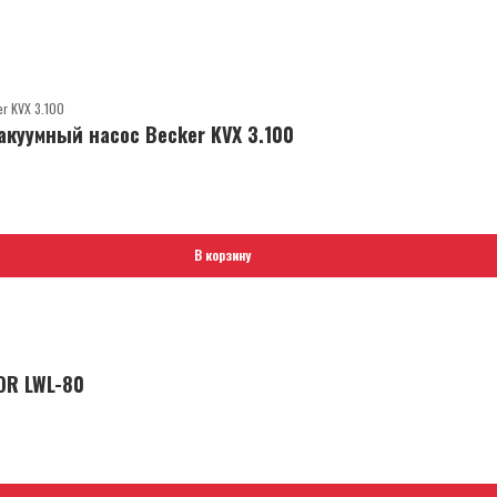
куумный насос Becker KVX 3.100
В корзину
OR LWL-80