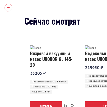
Сейчас смотрят
Вихревой вакуумный
Водокольц
насос UNOKOR GL 145-
насос UNOK
20
219950 ₽
35205 ₽
Производительност
Предельное остат
Производительность 145 м3/час
Мощность привода
Разряжение -170 мбар
Мощность 1,3 кВт
В корзину
В к