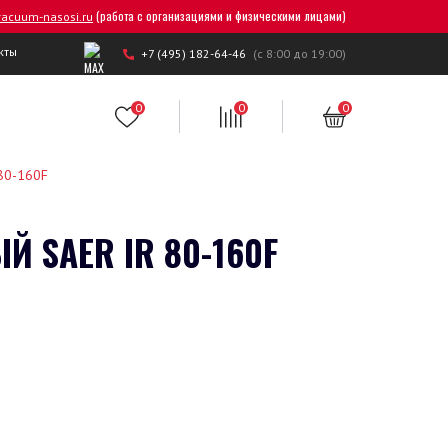
(работа с организациями и физическими лицами)
acuum-nasosi.ru
кты
+7 (495) 182-64-46
(с 8:00 до 19:00)
0
0
0
80-160F
SAER IR 80-160F