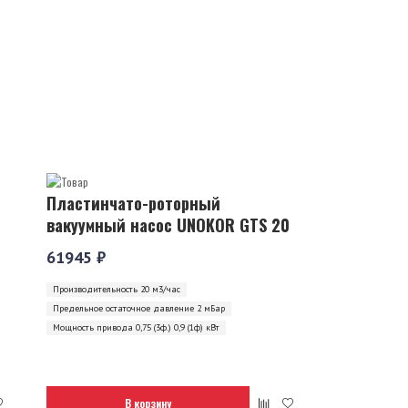
Пластинчато-роторный
вакуумный насос UNOKOR GTS 20
61945 ₽
Производительность 20 м3/час
Предельное остаточное давление 2 мБар
Мощность привода 0,75 (3ф.) 0,9 (1ф) кВт
В корзину