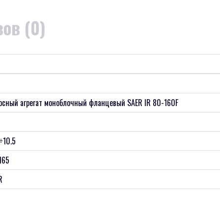
ов (0)
осный агрегат моноблочный фланцевый SAER IR 80-160F
÷10.5
165
R