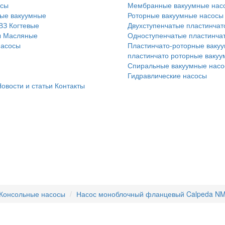
осы
Мембранные вакуумные нас
ые вакуумные
Роторные вакуумные насосы
ВЗ
Когтевые
Двухступенчатые пластинчат
ы
Масляные
Одноступенчатые пластинча
насосы
Пластинчато-роторные вакуу
пластинчато роторные ваку
Спиральные вакуумные нас
Гидравлические насосы
овости и статьи
Контакты
Консольные насосы
Насос моноблочный фланцевый Calpeda NM 