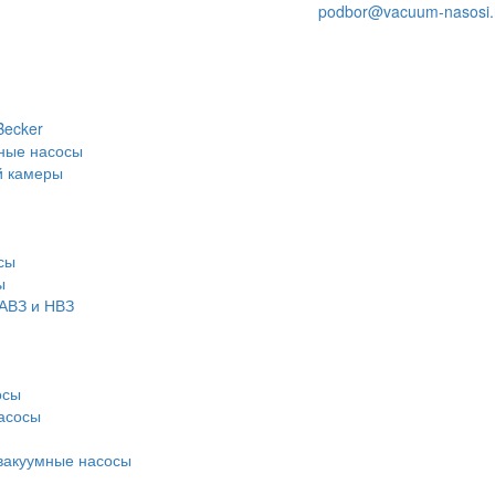
podbor@vacuum-nasosi.
Becker
ные насосы
й камеры
сы
ы
АВЗ и НВЗ
осы
асосы
вакуумные насосы