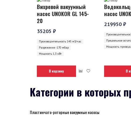
Вихревой вакуумный
Водокольц
насос UNOKOR GL 145-
насос UNOK
20
219950 ₽
35205 ₽
Производительност
Предельное остат
Производительность 145 м3/час
Мощность привода
Разряжение -170 мбар
Мощность 1,3 кВт
В корзину
В к
Категории в которых п
Пластинчато-роторные вакуумные насосы