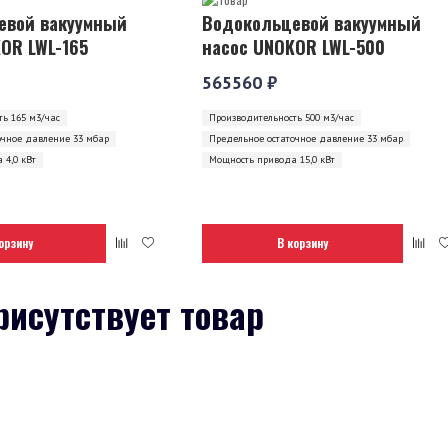
евой вакуумный
Водокольцевой вакуумный
OR LWL-165
насос UNOKOR LWL-500
565560 ₽
ь 165 м3/час
Производительность 500 м3/час
очное давление 33 мбар
Предельное остаточное давление 33 мбар
 4,0 кВт
Мощность привода 15,0 кВт
орзину
В корзину
рисутствует товар