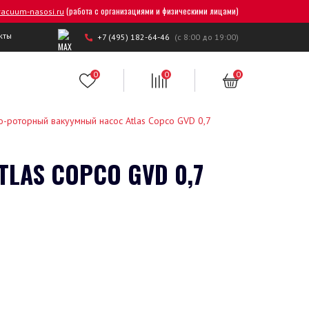
(работа с организациями и физическими лицами)
acuum-nasosi.ru
кты
+7 (495) 182-64-46
(с 8:00 до 19:00)
0
0
0
о-роторный вакуумный насос Atlas Copco GVD 0,7
AS COPCO GVD 0,7