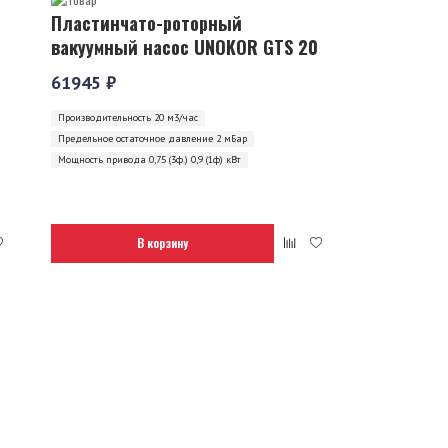
Пластинчато-роторный
вакуумный насос UNOKOR GTS 20
61945 ₽
Производительность 20 м3/час
Предельное остаточное давление 2 мБар
Мощность привода 0,75 (3ф.) 0,9 (1ф) кВт
В корзину