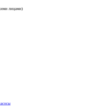
кими лицами)
насосы