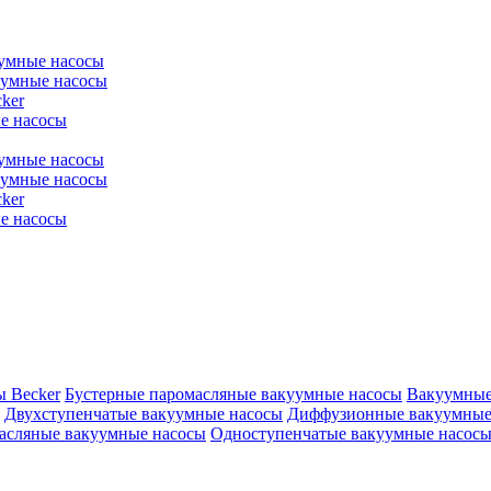
уумные насосы
уумные насосы
ker
е насосы
уумные насосы
уумные насосы
ker
е насосы
ы Becker
Бустерные паромасляные вакуумные насосы
Вакуумные
Двухступенчатые вакуумные насосы
Диффузионные вакуумные
асляные вакуумные насосы
Одноступенчатые вакуумные насос