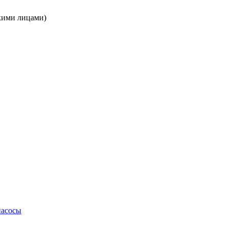
кими лицами)
насосы