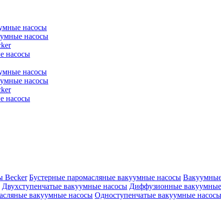
уумные насосы
уумные насосы
ker
е насосы
уумные насосы
уумные насосы
ker
е насосы
ы Becker
Бустерные паромасляные вакуумные насосы
Вакуумные
Двухступенчатые вакуумные насосы
Диффузионные вакуумные
асляные вакуумные насосы
Одноступенчатые вакуумные насос