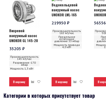
Водокольцевой
Водоко
вакуумный насос
вакуум
UNOKOR LWL-165
UNOKOR
219950 ₽
56556
Вихревой
Производительность
Произво
165 м3/час
50
вакуумный насос
Предельное
Пре
остаточное
ос
UNOKOR GL 145-20
давление 33 мбар
давлен
Мощность привода
Мощнос
4,0 кВт
1
35205 ₽
Производительность
145 м3/час
Разряжение -170
мбар
Мощность 1,3 кВт
В корзину
В корзину
В корз
Категории в которых присутствует товар