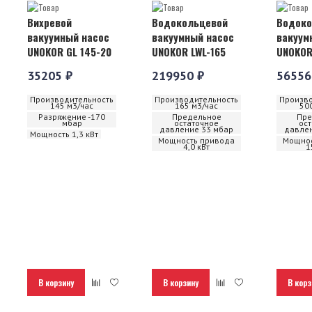
Вихревой
Водокольцевой
Водоко
вакуумный насос
вакуумный насос
вакуум
UNOKOR GL 145-20
UNOKOR LWL-165
UNOKOR
35205 ₽
219950 ₽
56556
Производительность
Производительность
Произво
145 м3/час
165 м3/час
50
Разряжение -170
Предельное
Пре
мбар
остаточное
ос
давление 33 мбар
давлен
Мощность 1,3 кВт
Мощность привода
Мощнос
4,0 кВт
1
В корзину
В корзину
В корз