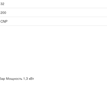
32
200
CNP
бар
Мощность 1,3 кВт