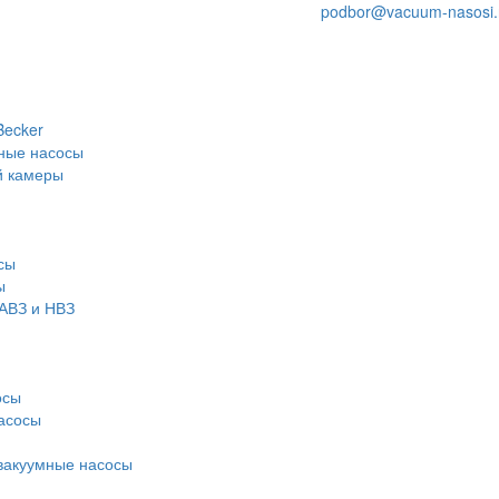
podbor@vacuum-nasosi.
Becker
ные насосы
й камеры
сы
ы
АВЗ и НВЗ
осы
асосы
вакуумные насосы