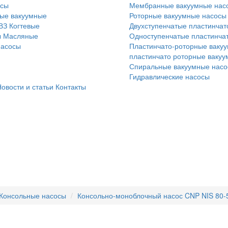
осы
Мембранные вакуумные нас
ые вакуумные
Роторные вакуумные насосы
ВЗ
Когтевые
Двухступенчатые пластинчат
ы
Масляные
Одноступенчатые пластинча
насосы
Пластинчато-роторные вакуу
пластинчато роторные ваку
Спиральные вакуумные нас
Гидравлические насосы
овости и статьи
Контакты
Консольные насосы
Консольно-моноблочный насос CNP NIS 80-