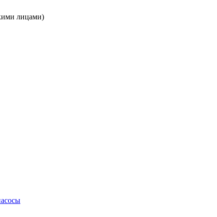
кими лицами)
насосы