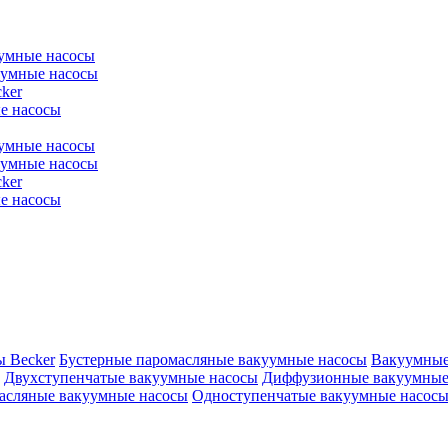
уумные насосы
уумные насосы
ker
е насосы
уумные насосы
уумные насосы
ker
е насосы
ы Becker
Бустерные паромасляные вакуумные насосы
Вакуумные
Двухступенчатые вакуумные насосы
Диффузионные вакуумные
асляные вакуумные насосы
Одноступенчатые вакуумные насос