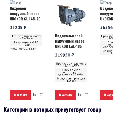
Вихревой
Водоко
вакуумный насос
вакуум
UNOKOR GL 145-20
UNOKOR
35205 ₽
56556
Водокольцевой
Производительность
Произво
145 м3/час
50
вакуумный насос
Разряжение -170
Пре
мбар
ос
UNOKOR LWL-165
давлен
Мощность 1,3 кВт
Мощнос
1
219950 ₽
Производительность
165 м3/час
Предельное
остаточное
давление 33 мбар
Мощность привода
4,0 кВт
В корзину
В корзину
В корз
Категории в которых присутствует товар