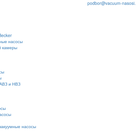
podbor@vacuum-nasosi.
Becker
ные насосы
й камеры
сы
ы
АВЗ и НВЗ
осы
асосы
вакуумные насосы