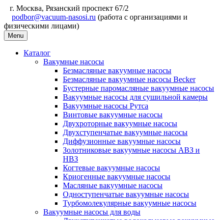
г. Москва, Рязанский проспект 67/2
podbor@vacuum-nasosi.ru
(работа с организациями и
физическими лицами)
Menu
Каталог
Вакумные насосы
Безмасляные вакуумные насосы
Безмасляные вакуумные насосы Becker
Бустерные паромасляные вакуумные насосы
Вакуумные насосы для сушильной камеры
Вакуумные насосы Рутса
Винтовые вакуумные насосы
Двухроторные вакуумные насосы
Двухступенчатые вакуумные насосы
Диффузионные вакуумные насосы
Золотниковые вакуумные насосы АВЗ и
НВЗ
Когтевые вакуумные насосы
Криогенные вакуумные насосы
Масляные вакуумные насосы
Одноступенчатые вакуумные насосы
Турбомолекулярные вакуумные насосы
Вакуумные насосы для воды