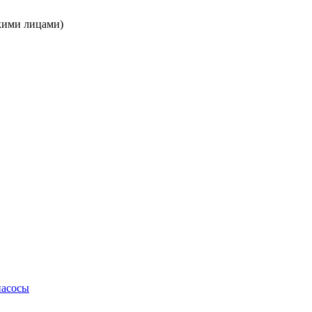
кими лицами)
насосы