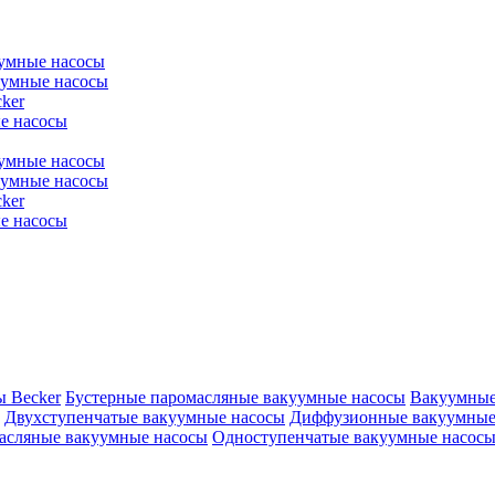
уумные насосы
уумные насосы
ker
е насосы
уумные насосы
уумные насосы
ker
е насосы
ы Becker
Бустерные паромасляные вакуумные насосы
Вакуумные
Двухступенчатые вакуумные насосы
Диффузионные вакуумные
асляные вакуумные насосы
Одноступенчатые вакуумные насос