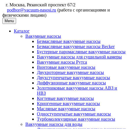
г. Москва, Рязанский проспект 67/2
podbor@vacuum-nasosi.ru
(работа с организациями и
физическими лицами)
Menu
Каталог
Вакумные насосы
Безмасляные вакуумные насосы
Безмасляные вакуумные насосы Becker
Бустерные паромасляные вакуумные насосы
Вакуумные насосы для сушильной камеры
Вакуумные насосы Рутса
Винтовые вакуумные насосы
Двухроторные вакуумные насосы
Двухступенчатые вакуумные насосы
Диффузионные вакуумные насосы
Золотниковые вакуумные насосы АВЗ и
НВЗ
Когтевые вакуумные насосы
Криогенные вакуумные насосы
Масляные вакуумные насосы
Одноступенчатые вакуумные насосы
Турбомолекулярные вакуумные насосы
Вакуумные насосы для воды