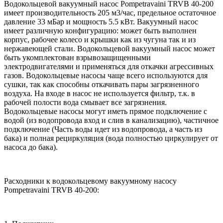
Водокольцевой вакуумный насос Pompetravaini TRVB 40-200
имеет производительность 205 м3/час, предельное остаточное
давление 33 мБар и мощность 5.5 кВт. Вакуумный насос
имеет различную конфигурацию: может быть выполнен
корпус, рабочее колесо и крышки как из чугуна так и из
нержавеющей стали. Водокольцевой вакуумный насос может
быть укомплектован взрывозащищенными
электродвигателями и применяться для откачки агрессивных
газов. Водокольцевые насосы чаще всего используются для
сушки, так как способны откачивать пары загрязненного
воздуха. На входе в насос не используется фильтр, т.к. в
рабочей полости вода смывает все загрязнения.
Водокольцевые насосы могут иметь прямое подключение с
водой (из водопровода вход и слив в канализацию), частичное
подключение (Часть воды идет из водопровода, а часть из
бака) и полная рециркуляция (вода полностью циркулирует от
насоса до бака).
Расходники к водокольцевому вакуумному насосу
Pompetravaini TRVB 40-200: