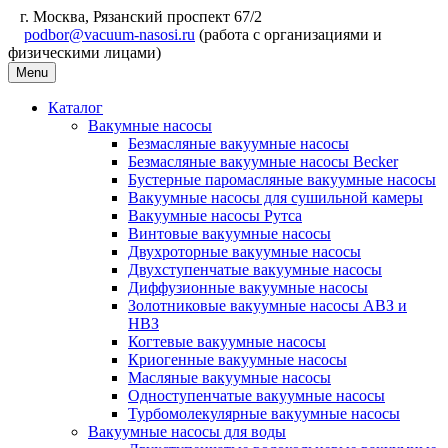
г. Москва, Рязанский проспект 67/2
podbor@vacuum-nasosi.ru
(работа с организациями и
физическими лицами)
Menu
Каталог
Вакумные насосы
Безмасляные вакуумные насосы
Безмасляные вакуумные насосы Becker
Бустерные паромасляные вакуумные насосы
Вакуумные насосы для сушильной камеры
Вакуумные насосы Рутса
Винтовые вакуумные насосы
Двухроторные вакуумные насосы
Двухступенчатые вакуумные насосы
Диффузионные вакуумные насосы
Золотниковые вакуумные насосы АВЗ и
НВЗ
Когтевые вакуумные насосы
Криогенные вакуумные насосы
Масляные вакуумные насосы
Одноступенчатые вакуумные насосы
Турбомолекулярные вакуумные насосы
Вакуумные насосы для воды