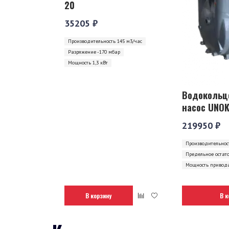
20
35205 ₽
Производительность 145 м3/час
Разряжение -170 мбар
Мощность 1,3 кВт
Водокольц
насос UNOK
219950 ₽
Производительност
Предельное остат
Мощность привода
В корзину
В к