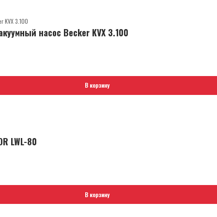
куумный насос Becker KVX 3.100
В корзину
OR LWL-80
В корзину