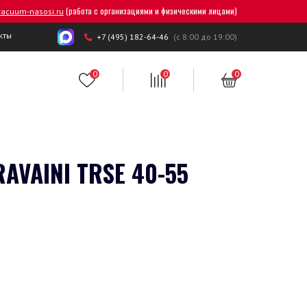
(работа с организациями и физическими лицами)
acuum-nasosi.ru
кты
+7 (495) 182-64-46
(с 8:00 до 19:00)
0
0
0
AINI TRSE 40-55