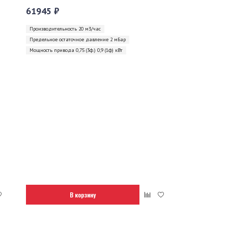
61945 ₽
Производительность 20 м3/час
Предельное остаточное давление 2 мБар
Мощность привода 0,75 (3ф.) 0,9 (1ф) кВт
В корзину