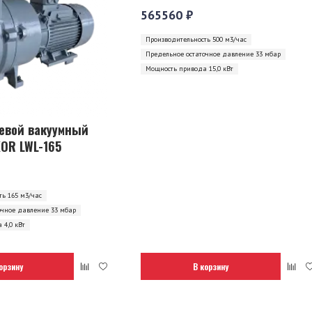
565560 ₽
Производительность 500 м3/час
Предельное остаточное давление 33 мбар
Мощность привода 15,0 кВт
евой вакуумный
OR LWL-165
ь 165 м3/час
очное давление 33 мбар
 4,0 кВт
орзину
В корзину