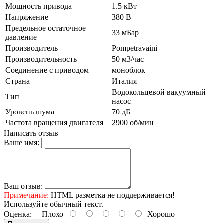
Мощность привода
1.5 кВт
Напряжение
380 В
Предельное остаточное
33 мБар
давление
Производитель
Pompetravaini
Производительность
50 м3/час
Соединение с приводом
моноблок
Страна
Италия
Водокольцевой вакуумный
Тип
насос
Уровень шума
70 дБ
Частота вращения двигателя
2900 об/мин
Написать отзыв
Ваше имя:
Ваш отзыв:
Примечание:
HTML разметка не поддерживается!
Используйте обычный текст.
Оценка:
Плохо
Хорошо