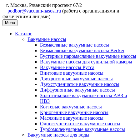
г. Москва, Рязанский проспект 67/2
podbor@vacuum-nasosi.ru
(работа с организациями и
физическими лицами)
Menu
Каталог
Вакумные насосы
Безмасляные вакуумные насосы
Безмасляные вакуумные насосы Becker
Бустерные паромасляные вакуумные насосы
Вакуумные насосы для сушильной камеры
Вакуумные насосы Рутса
Винтовые вакуумные насосы
Двухроторные вакуумные насосы
Двухступенчатые вакуумные насосы
Диффузионные вакуумные насосы
Золотниковые вакуумные насосы АВЗ и
НВЗ
Когтевые вакуумные насосы
Криогенные вакуумные насосы
Масляные вакуумные насосы
Одноступенчатые вакуумные насосы
Турбомолекулярные вакуумные насосы
Вакуумные насосы для воды