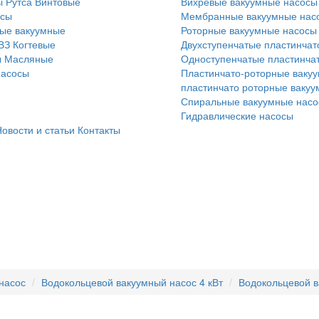
 Рутса
Винтовые
Вихревые вакуумные насосы
осы
Мембранные вакуумные нас
ые вакуумные
Роторные вакуумные насосы
ВЗ
Когтевые
Двухступенчатые пластинчат
ы
Масляные
Одноступенчатые пластинча
насосы
Пластинчато-роторные вакуу
пластинчато роторные ваку
Спиральные вакуумные нас
Гидравлические насосы
овости и статьи
Контакты
насос
Водокольцевой вакуумный насос 4 кВт
Водокольцевой в