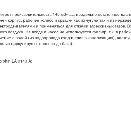
имеет производительность 140 м3/час, предельно остаточное давл
н корпус, рабочее колесо и крышки как из чугуна так и из нержа
тродвигателями и применяться для откачки агрессивных газов. В
ого воздуха. На входе в насос не используется фильтр, т.к. в рабо
ние с водой (из водопровода вход и слив в канализацию), частич
остью циркулирует от насоса до бака).
lphin LA 0143 A: