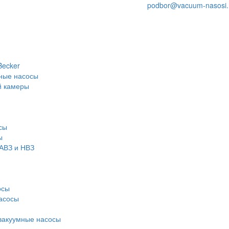
podbor@vacuum-nasosi.
Becker
ные насосы
й камеры
сы
ы
АВЗ и НВЗ
осы
асосы
вакуумные насосы