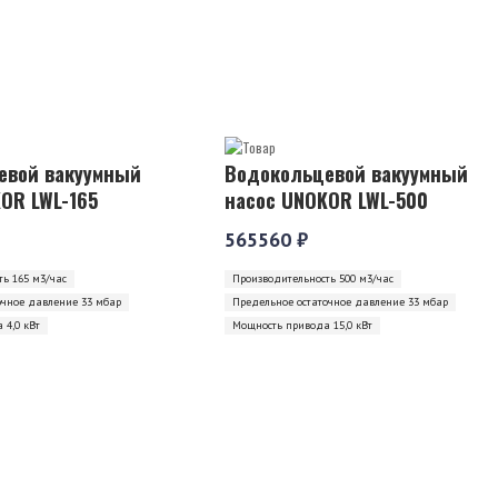
евой вакуумный
Водокольцевой вакуумный
OR LWL-165
насос UNOKOR LWL-500
565560 ₽
ь 165 м3/час
Производительность 500 м3/час
очное давление 33 мбар
Предельное остаточное давление 33 мбар
 4,0 кВт
Мощность привода 15,0 кВт