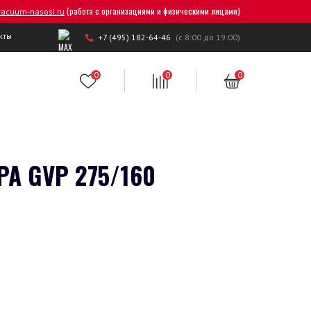
(работа с организациями и физическими лицами)
acuum-nasosi.ru
кты
+7 (495) 182-64-46
(с 8:00 до 19:00)
0
0
0
 GVP 275/160