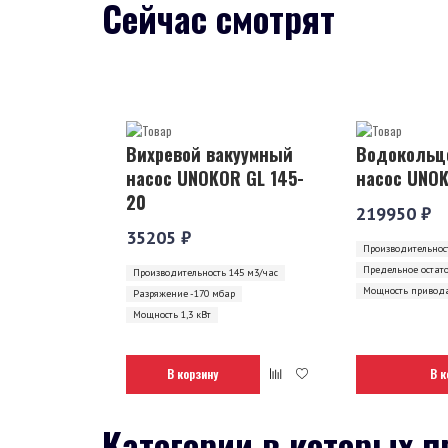
Сейчас смотрят
Вихревой вакуумный
Водокольц
насос UNOKOR GL 145-
насос UNOK
20
219950 ₽
35205 ₽
Производительност
Предельное остат
Производительность 145 м3/час
Мощность привода
Разряжение -170 мбар
Мощность 1,3 кВт
В корзину
В к
Категории в которых п