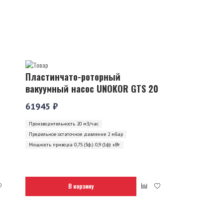
Пластинчато-роторный
вакуумный насос UNOKOR GTS 20
61945 ₽
Производительность 20 м3/час
Предельное остаточное давление 2 мБар
Мощность привода 0,75 (3ф.) 0,9 (1ф) кВт
В корзину