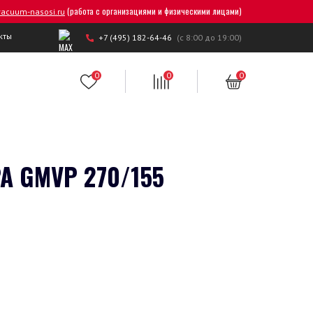
(работа с организациями и физическими лицами)
acuum-nasosi.ru
кты
+7 (495) 182-64-46
(с 8:00 до 19:00)
0
0
0
 GMVP 270/155