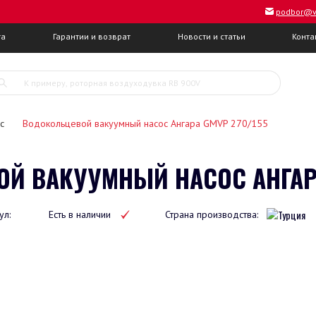
podbor@v
та
Гарантии и возврат
Новости и статьи
Конта
с
Водокольцевой вакуумный насос Ангара GMVP 270/155
Й ВАКУУМНЫЙ НАСОС АНГАРА
ул:
Есть в наличии
Страна производства: