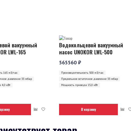
евой вакуумный
Водокольцевой вакуумный
OR LWL-165
насос UNOKOR LWL-500
565560 ₽
ь 165 м3/час
Производительность 500 м3/час
очное давление 33 мбар
Предельное остаточное давление 33 мбар
 4,0 кВт
Мощность привода 15,0 кВт
орзину
В корзину
рисутствует товар