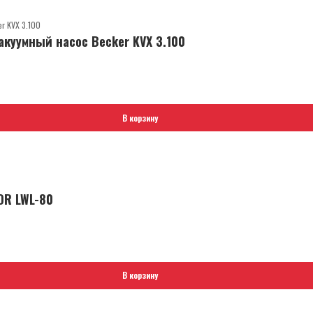
куумный насос Becker KVX 3.100
В корзину
OR LWL-80
В корзину