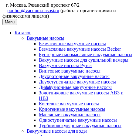
г. Москва, Рязанский проспект 67/2
podbor@vacuum-nasosi.ru
(работа с организациями и
физическими лицами)
Menu
Каталог
Вакумные насосы
Безмасляные вакуумные насосы
Безмасляные вакуумные насосы Becker
Бустерные паромасляные вакуумные насосы
Вакуумные насосы для сушильной камеры
Вакуумные насосы Рутса
Винтовые вакуумные насосы
Двухроторные вакуумные насосы
Двухступенчатые вакуумные насосы
Диффузионные вакуумные насосы
Золотниковые вакуумные насосы АВЗ и
НВЗ
Когтевые вакуумные насосы
Криогенные вакуумные насосы
Масляные вакуумные насосы
Одноступенчатые вакуумные насосы
Турбомолекулярные вакуумные насосы
Вакуумные насосы для воды