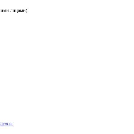
кими лицами)
насосы