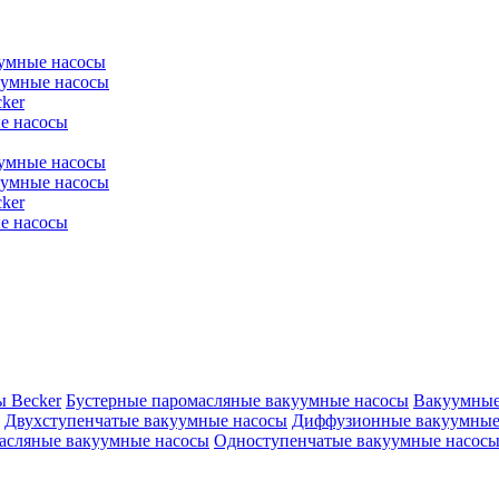
уумные насосы
уумные насосы
ker
е насосы
уумные насосы
уумные насосы
ker
е насосы
ы Becker
Бустерные паромасляные вакуумные насосы
Вакуумные
Двухступенчатые вакуумные насосы
Диффузионные вакуумные
асляные вакуумные насосы
Одноступенчатые вакуумные насос