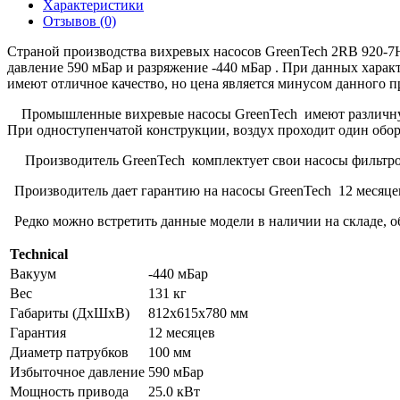
Характеристики
Отзывов (0)
Страной производства вихревых насосов GreenTech 2RB 920-7
давление 590 мБар и разряжение -440 мБар . При данных хара
имеют отличное качество, но цена является минусом данного п
Промышленные вихревые насосы GreenTech имеют различную ко
При одноступенчатой конструкции, воздух проходит один обор
Производитель GreenTech комплектует свои насосы фильтро
Производитель дает гарантию на насосы GreenTech 12 месяце
Редко можно встретить данные модели в наличии на складе, об
Technical
Вакуум
-440 мБар
Вес
131 кг
Габариты (ДхШхВ)
812х615х780 мм
Гарантия
12 месяцев
Диаметр патрубков
100 мм
Избыточное давление
590 мБар
Мощность привода
25.0 кВт