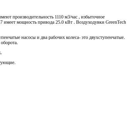
меют производительность 1110 м3/час , избыточное
7 имеет мощность привода 25.0 кВт . Воздуходувки GreenTech
нчатые насосы и два рабочих колеса- это двухступенчатые.
 оборота.
к.
ктующие.