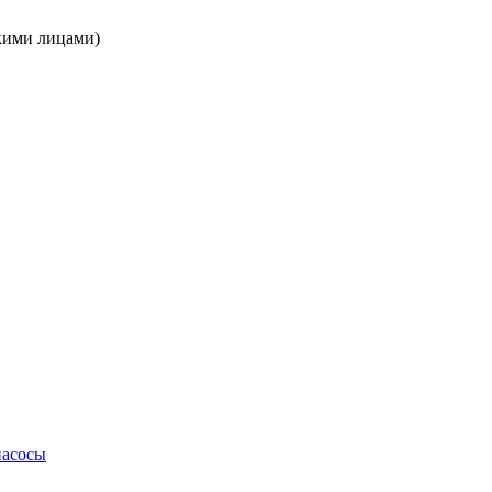
кими лицами)
насосы