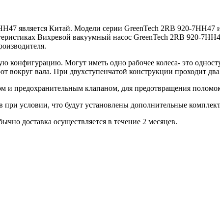
HH47 является Китай. Модели серии GreenTech 2RB 920-7HH47 и
ктеристиках Вихревой вакуумный насос GreenTech 2RB 920-7HH4
роизводителя.
нфигурацию. Могут иметь одно рабочее колеса- это одноступе
от вокруг вала. При двухступенчатой конструкции проходит два
м и предохранительным клапаном, для предотвращения поломо
в при условии, что будут установлены дополнительные компле
ычно доставка осуществляется в течение 2 месяцев.