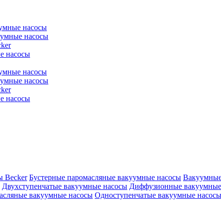
уумные насосы
уумные насосы
ker
е насосы
уумные насосы
уумные насосы
ker
е насосы
ы Becker
Бустерные паромасляные вакуумные насосы
Вакуумные
Двухступенчатые вакуумные насосы
Диффузионные вакуумные
асляные вакуумные насосы
Одноступенчатые вакуумные насос