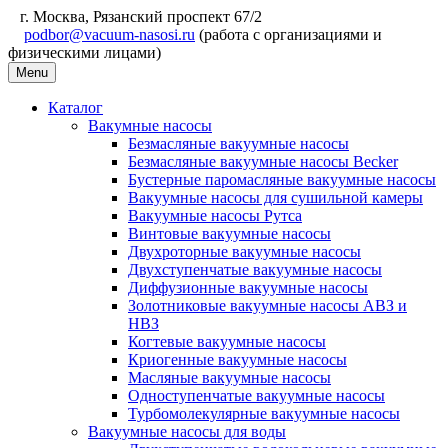
г. Москва, Рязанский проспект 67/2
podbor@vacuum-nasosi.ru
(работа с организациями и
физическими лицами)
Menu
Каталог
Вакумные насосы
Безмасляные вакуумные насосы
Безмасляные вакуумные насосы Becker
Бустерные паромасляные вакуумные насосы
Вакуумные насосы для сушильной камеры
Вакуумные насосы Рутса
Винтовые вакуумные насосы
Двухроторные вакуумные насосы
Двухступенчатые вакуумные насосы
Диффузионные вакуумные насосы
Золотниковые вакуумные насосы АВЗ и
НВЗ
Когтевые вакуумные насосы
Криогенные вакуумные насосы
Масляные вакуумные насосы
Одноступенчатые вакуумные насосы
Турбомолекулярные вакуумные насосы
Вакуумные насосы для воды