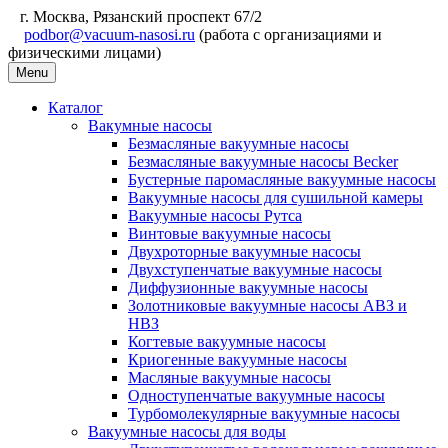
г. Москва, Рязанский проспект 67/2
podbor@vacuum-nasosi.ru
(работа с организациями и
физическими лицами)
Menu
Каталог
Вакумные насосы
Безмасляные вакуумные насосы
Безмасляные вакуумные насосы Becker
Бустерные паромасляные вакуумные насосы
Вакуумные насосы для сушильной камеры
Вакуумные насосы Рутса
Винтовые вакуумные насосы
Двухроторные вакуумные насосы
Двухступенчатые вакуумные насосы
Диффузионные вакуумные насосы
Золотниковые вакуумные насосы АВЗ и
НВЗ
Когтевые вакуумные насосы
Криогенные вакуумные насосы
Масляные вакуумные насосы
Одноступенчатые вакуумные насосы
Турбомолекулярные вакуумные насосы
Вакуумные насосы для воды