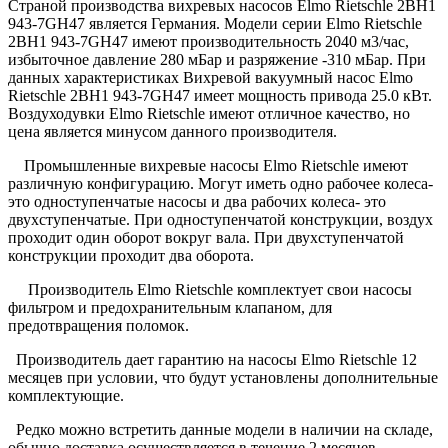
Страной производства вихревых насосов Elmo Rietschle 2BH1
943-7GH47 является Германия. Модели серии Elmo Rietschle
2BH1 943-7GH47 имеют производительность 2040 м3/час,
избыточное давление 280 мБар и разряжение -310 мБар. При
данных характеристиках Вихревой вакуумный насос Elmo
Rietschle 2BH1 943-7GH47 имеет мощность привода 25.0 кВт.
Воздуходувки Elmo Rietschle имеют отличное качество, но
цена является минусом данного производителя.
Промышленные вихревые насосы Elmo Rietschle имеют
различную конфигурацию. Могут иметь одно рабочее колеса-
это одноступенчатые насосы и два рабочих колеса- это
двухступенчатые. При одноступенчатой конструкции, воздух
проходит один оборот вокруг вала. При двухступенчатой
конструкции проходит два оборота.
Производитель Elmo Rietschle комплектует свои насосы
фильтром и предохранительным клапаном, для
предотвращения поломок.
Производитель дает гарантию на насосы Elmo Rietschle 12
месяцев при условии, что будут установлены дополнительные
комплектующие.
Редко можно встретить данные модели в наличии на складе,
обычно доставка осуществляется в течение 2 месяцев.