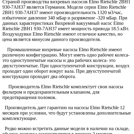
Страной производства вихревых насосов Elmo Rietschle 2BH1
930-7AH37 является Германия. Модели серии Elmo Rietschle
2BH1 930-7AH37 имеют производительность 1320 м3/час,
избыточное давление 340 мБар и разряжение -320 мБар. При
данных характеристиках Вихревой вакуумный насос Elmo
Rietschle 2BH1 930-7AH37 имеет мощность привода 18.5 кВт.
Воздуходувки Elmo Rietschle имеют отличное качество, но
цена является минусом данного производителя.
Промышленные вихревые насосы Elmo Rietschle имеют
различную конфигурацию. Могут иметь одно рабочее колеса-
это одноступенчатые насосы и два рабочих колеса- это
двухступенчатые. При одноступенчатой конструкции, воздух
проходит один оборот вокруг вала. При двухступенчатой
конструкции проходит два оборота.
Производитель Elmo Rietschle комплектует свои насосы
фильтром и предохранительным клапаном, для
предотвращения поломок.
Производитель дает гарантию на насосы Elmo Rietschle 12
месяцев при условии, что будут установлены дополнительные
комплектующие.
Редко можно встретить данные модели в наличии на складе,
обычно доставка осуществляется в течение 2 месяцев.