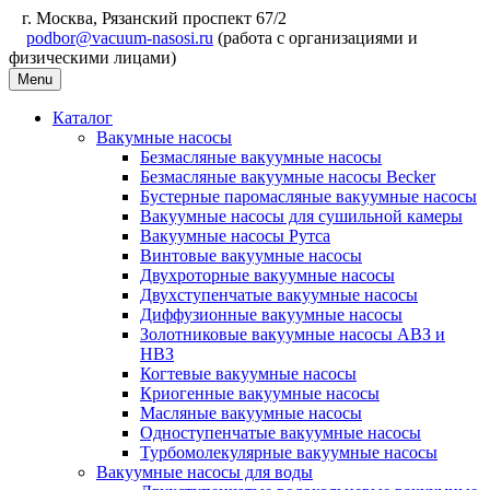
г. Москва, Рязанский проспект 67/2
podbor@vacuum-nasosi.ru
(работа с организациями и
физическими лицами)
Menu
Каталог
Вакумные насосы
Безмасляные вакуумные насосы
Безмасляные вакуумные насосы Becker
Бустерные паромасляные вакуумные насосы
Вакуумные насосы для сушильной камеры
Вакуумные насосы Рутса
Винтовые вакуумные насосы
Двухроторные вакуумные насосы
Двухступенчатые вакуумные насосы
Диффузионные вакуумные насосы
Золотниковые вакуумные насосы АВЗ и
НВЗ
Когтевые вакуумные насосы
Криогенные вакуумные насосы
Масляные вакуумные насосы
Одноступенчатые вакуумные насосы
Турбомолекулярные вакуумные насосы
Вакуумные насосы для воды