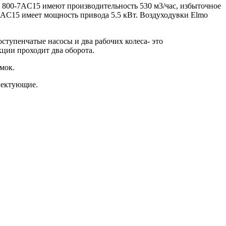
1 800-7AC15 имеют производительность 530 м3/час, избыточное
7AC15 имеет мощность привода 5.5 кВт. Воздуходувки Elmo
тупенчатые насосы и два рабочих колеса- это
кции проходит два оборота.
омок.
плектующие.