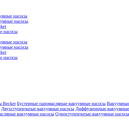
уумные насосы
уумные насосы
ker
е насосы
уумные насосы
уумные насосы
ker
е насосы
ы Becker
Бустерные паромасляные вакуумные насосы
Вакуумные
Двухступенчатые вакуумные насосы
Диффузионные вакуумные
асляные вакуумные насосы
Одноступенчатые вакуумные насос