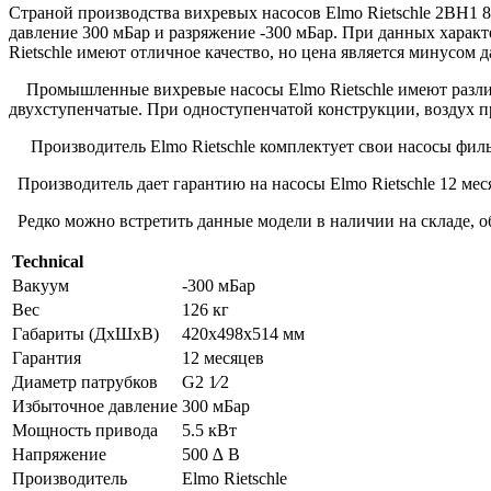
Страной производства вихревых насосов Elmo Rietschle 2BH1 
давление 300 мБар и разряжение -300 мБар. При данных харак
Rietschle имеют отличное качество, но цена является минусом 
Промышленные вихревые насосы Elmo Rietschle имеют различн
двухступенчатые. При одноступенчатой конструкции, воздух п
Производитель Elmo Rietschle комплектует свои насосы фил
Производитель дает гарантию на насосы Elmo Rietschle 12 ме
Редко можно встретить данные модели в наличии на складе, об
Technical
Вакуум
-300 мБар
Вес
126 кг
Габариты (ДхШхВ)
420х498х514 мм
Гарантия
12 месяцев
Диаметр патрубков
G2 1⁄2
Избыточное давление
300 мБар
Мощность привода
5.5 кВт
Напряжение
500 ∆ В
Производитель
Elmo Rietschle