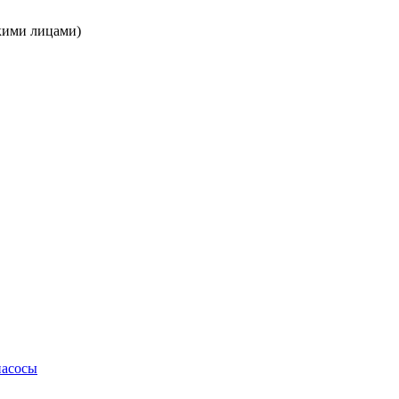
кими лицами)
насосы