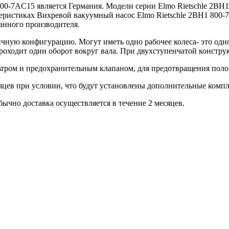
800-7AC15 является Германия. Модели серии Elmo Rietschle 2BH
теристиках Вихревой вакуумный насос Elmo Rietschle 2BH1 800-
данного производителя.
ую конфигурацию. Могут иметь одно рабочее колеса- это однос
роходит один оборот вокруг вала. При двухступенчатой констру
ьтром и предохранительным клапаном, для предотвращения пол
сяцев при условии, что будут установлены дополнительные ком
ычно доставка осуществляется в течение 2 месяцев.