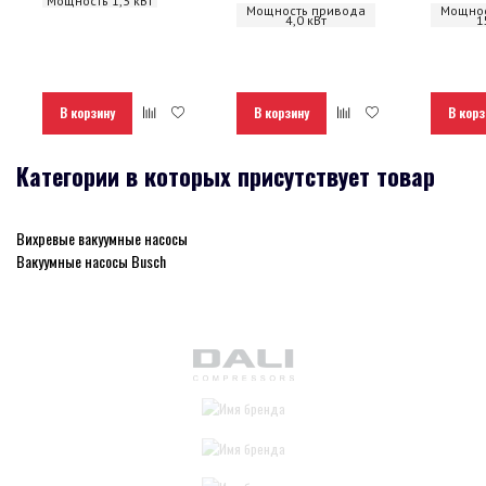
Мощность 1,3 кВт
Мощность привода
Мощнос
4,0 кВт
1
В корзину
В корзину
В корз
Категории в которых присутствует товар
Вихревые вакуумные насосы
Вакуумные насосы Busch