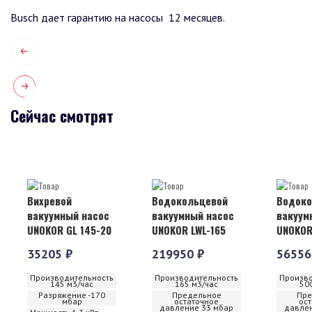
Busch дает гарантию на насосы 12 месяцев.
Сейчас смотрят
Вихревой
Водокольцевой
Водоко
вакуумный насос
вакуумный насос
вакуум
UNOKOR GL 145-20
UNOKOR LWL-165
UNOKOR
35205 ₽
219950 ₽
56556
Производительность
Производительность
Произво
145 м3/час
165 м3/час
50
Разряжение -170
Предельное
Пре
мбар
остаточное
ос
давление 33 мбар
давлен