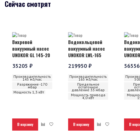
Сейчас смотрят
Вихревой
Водокольцевой
Водоко
вакуумный насос
вакуумный насос
вакуум
UNOKOR GL 145-20
UNOKOR LWL-165
UNOKOR
35205 ₽
219950 ₽
56556
Производительность
Производительность
Произво
145 м3/час
165 м3/час
50
Разряжение -170
Предельное
Пре
мбар
остаточное
ос
давление 33 мбар
давлен
Мощность 1,3 кВт
Мощность привода
Мощнос
4,0 кВт
1
В корзину
В корзину
В корз