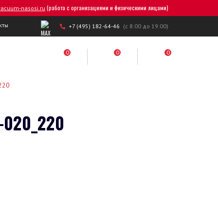
(работа с организациями и физическими лицами)
acuum-nasosi.ru
кты
+7 (495) 182-64-46
(с 8:00 до 19:00)
0
0
0
220
-020_220