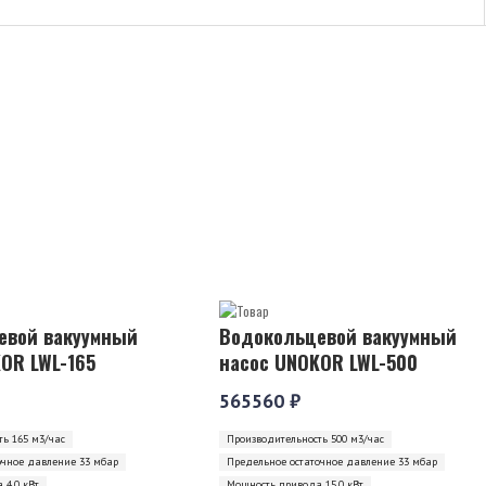
евой вакуумный
Водокольцевой вакуумный
OR LWL-165
насос UNOKOR LWL-500
565560 ₽
ь 165 м3/час
Производительность 500 м3/час
очное давление 33 мбар
Предельное остаточное давление 33 мбар
 4,0 кВт
Мощность привода 15,0 кВт