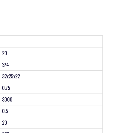
20
3/4
32х25х22
0.75
3000
0.5
20