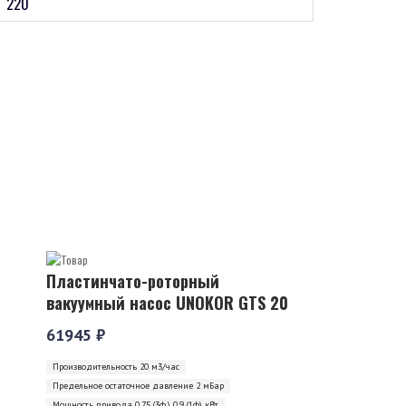
220
Пластинчато-роторный
вакуумный насос UNOKOR GTS 20
61945 ₽
Производительность 20 м3/час
Предельное остаточное давление 2 мБар
Мощность привода 0,75 (3ф.) 0,9 (1ф) кВт