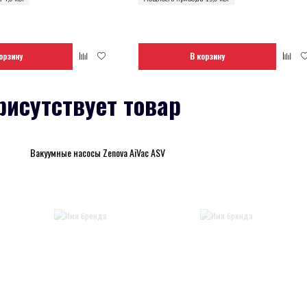
орзину
В корзину
рисутствует товар
Вакуумные насосы Zenova AiVac ASV