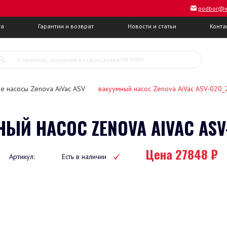
podbor@v
та
Гарантии и возврат
Новости и статьи
Конта
е насосы Zenova AiVac ASV
вакуумный насос Zenova AiVac ASV-020_
ЫЙ НАСОС ZENOVA AIVAC ASV
Цена 27848 ₽
Артикул:
Есть в наличии