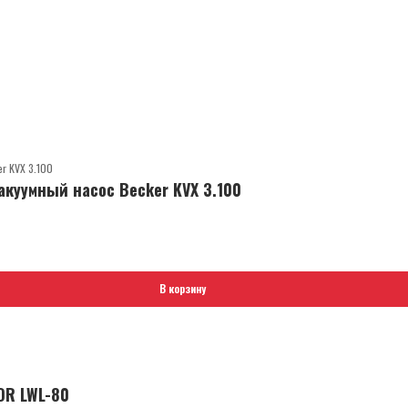
куумный насос Becker KVX 3.100
В корзину
OR LWL-80