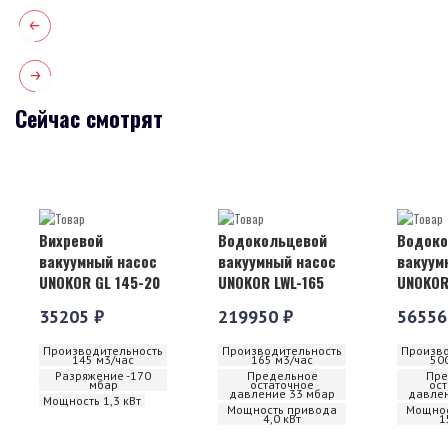
Сейчас смотрят
Вихревой
Водокольцевой
Водоко
вакуумный насос
вакуумный насос
вакуум
UNOKOR GL 145-20
UNOKOR LWL-165
UNOKOR
35205 ₽
219950 ₽
56556
Производительность
Производительность
Произво
145 м3/час
165 м3/час
50
Разряжение -170
Предельное
Пре
мбар
остаточное
ос
давление 33 мбар
давлен
Мощность 1,3 кВт
Мощность привода
Мощнос
4,0 кВт
1