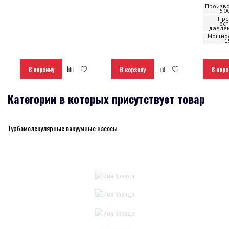
Произво
50
Пре
ос
давлен
Мощнос
1
В корзину
В корзину
В корз
Категории в которых присутствует товар
Турбомолекулярные вакуумные насосы