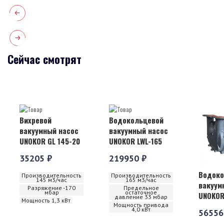
Сейчас смотрят
Вихревой
Водокольцевой
вакуумный насос
вакуумный насос
UNOKOR GL 145-20
UNOKOR LWL-165
35205 ₽
219950 ₽
Водоко
Производительность
Производительность
145 м3/час
165 м3/час
вакуум
Разряжение -170
Предельное
мбар
остаточное
UNOKOR
давление 33 мбар
Мощность 1,3 кВт
Мощность привода
4,0 кВт
56556