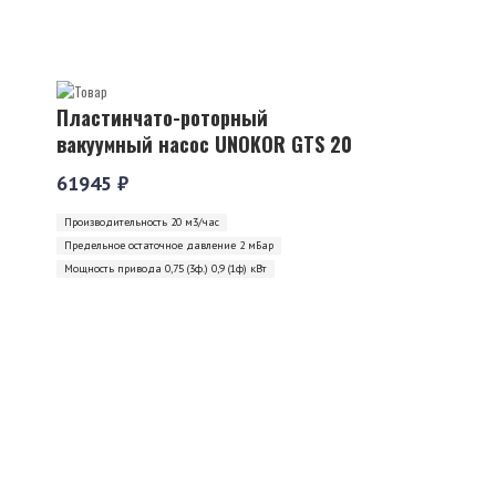
Пластинчато-роторный
вакуумный насос UNOKOR GTS 20
61945 ₽
Производительность 20 м3/час
Предельное остаточное давление 2 мБар
Мощность привода 0,75 (3ф.) 0,9 (1ф) кВт