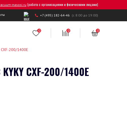
(работа с организациями и физическими лицами)
acuum-nasosi.ru
кты
+7 (495) 182-64-46
(с 8:00 до 19:00)
0
0
0
y CXF-200/1400E
YKY CXF-200/1400E