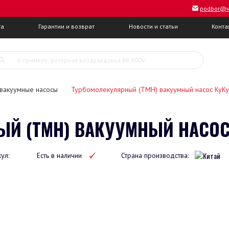
podbor@v
та
Гарантии и возврат
Новости и статьи
Конта
 вакуумные насосы
Турбомолекулярный (ТМН) вакуумный насос KyK
Й (ТМН) ВАКУУМНЫЙ НАСОС K
кул:
Есть в наличии
Страна производства: