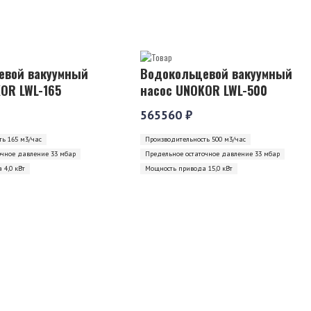
евой вакуумный
Водокольцевой вакуумный
OR LWL-165
насос UNOKOR LWL-500
565560 ₽
ь 165 м3/час
Производительность 500 м3/час
очное давление 33 мбар
Предельное остаточное давление 33 мбар
 4,0 кВт
Мощность привода 15,0 кВт