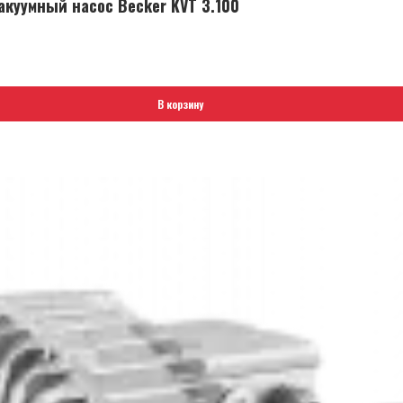
куумный насос Becker KVT 3.100
В корзину