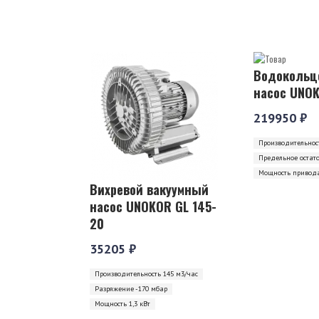
Водокольц
насос UNOK
219950 ₽
Производительност
Предельное остат
Мощность привода
Вихревой вакуумный
насос UNOKOR GL 145-
20
35205 ₽
Производительность 145 м3/час
Разряжение -170 мбар
Мощность 1,3 кВт