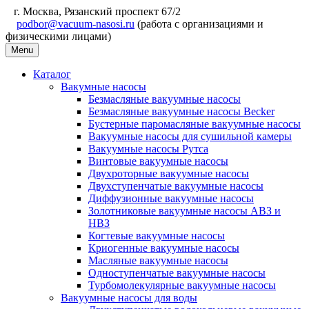
г. Москва, Рязанский проспект 67/2
podbor@vacuum-nasosi.ru
(работа с организациями и
физическими лицами)
Menu
Каталог
Вакумные насосы
Безмасляные вакуумные насосы
Безмасляные вакуумные насосы Becker
Бустерные паромасляные вакуумные насосы
Вакуумные насосы для сушильной камеры
Вакуумные насосы Рутса
Винтовые вакуумные насосы
Двухроторные вакуумные насосы
Двухступенчатые вакуумные насосы
Диффузионные вакуумные насосы
Золотниковые вакуумные насосы АВЗ и
НВЗ
Когтевые вакуумные насосы
Криогенные вакуумные насосы
Масляные вакуумные насосы
Одноступенчатые вакуумные насосы
Турбомолекулярные вакуумные насосы
Вакуумные насосы для воды