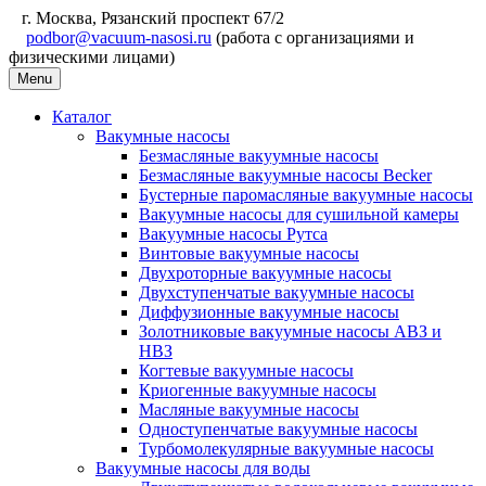
г. Москва, Рязанский проспект 67/2
podbor@vacuum-nasosi.ru
(работа с организациями и
физическими лицами)
Menu
Каталог
Вакумные насосы
Безмасляные вакуумные насосы
Безмасляные вакуумные насосы Becker
Бустерные паромасляные вакуумные насосы
Вакуумные насосы для сушильной камеры
Вакуумные насосы Рутса
Винтовые вакуумные насосы
Двухроторные вакуумные насосы
Двухступенчатые вакуумные насосы
Диффузионные вакуумные насосы
Золотниковые вакуумные насосы АВЗ и
НВЗ
Когтевые вакуумные насосы
Криогенные вакуумные насосы
Масляные вакуумные насосы
Одноступенчатые вакуумные насосы
Турбомолекулярные вакуумные насосы
Вакуумные насосы для воды