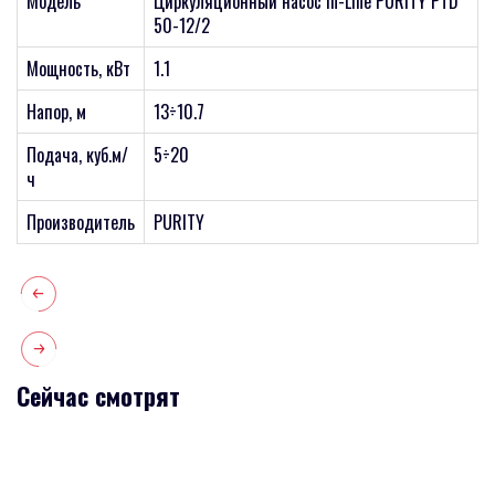
Модель
Циркуляционный насос In-Line PURITY PTD
50-12/2
Мощность, кВт
1.1
Напор, м
13÷10.7
Подача, куб.м/
5÷20
ч
Производитель
PURITY
Сейчас смотрят