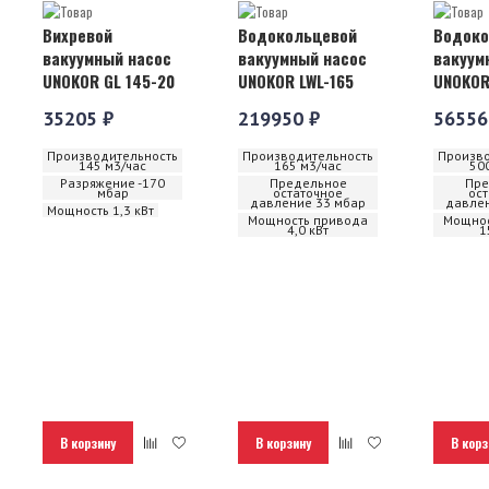
Вихревой
Водокольцевой
Водоко
вакуумный насос
вакуумный насос
вакуум
UNOKOR GL 145-20
UNOKOR LWL-165
UNOKOR
35205 ₽
219950 ₽
56556
Производительность
Производительность
Произво
145 м3/час
165 м3/час
50
Разряжение -170
Предельное
Пре
мбар
остаточное
ос
давление 33 мбар
давлен
Мощность 1,3 кВт
Мощность привода
Мощнос
4,0 кВт
1
В корзину
В корзину
В корз