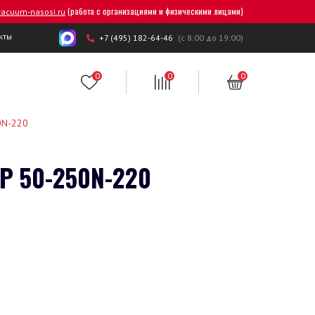
(работа с организациями и физическими лицами)
acuum-nasosi.ru
кты
+7 (495) 182-64-46
(с 8:00 до 19:00)
0
0
0
0N-220
P 50-250N-220