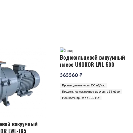
Водокольцевой вакуумный
насос UNOKOR LWL-500
565560 ₽
Производительность 500 м3/час
Предельное остаточное давление 33 мбар
Мощность привода 15,0 кВт
евой вакуумный
OR LWL-165