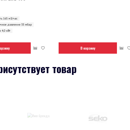
ь 165 м3/час
очное давление 33 мбар
 4,0 кВт
орзину
В корзину
рисутствует товар