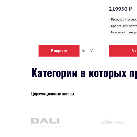
219950 ₽
Производительност
Предельное остат
Мощность привода
В корзину
В к
Категории в которых п
Циркуляционные насосы