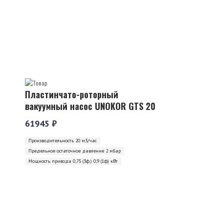
Пластинчато-роторный
вакуумный насос UNOKOR GTS 20
61945 ₽
Производительность 20 м3/час
Предельное остаточное давление 2 мБар
Мощность привода 0,75 (3ф.) 0,9 (1ф) кВт