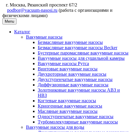
г. Москва, Рязанский проспект 67/2
podbor@vacuum-nasosi.ru
(работа с организациями и
физическими лицами)
Menu
Каталог
Вакумные насосы
Безмасляные вакуумные насосы
Безмасляные вакуумные насосы Becker
Бустерные паромасляные вакуумные насосы
Вакуумные насосы для сушильной камеры
Вакуумные насосы Рутса
Винтовые вакуумные насосы
Двухроторные вакуумные насосы
Двухступенчатые вакуумные насосы
Диффузионные вакуумные насосы
Золотниковые вакуумные насосы АВЗ и
НВЗ
Когтевые вакуумные насосы
Криогенные вакуумные насосы
Масляные вакуумные насосы
Одноступенчатые вакуумные насосы
Турбомолекулярные вакуумные насосы
Вакуумные насосы для воды