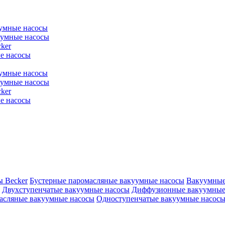
уумные насосы
уумные насосы
ker
е насосы
уумные насосы
уумные насосы
ker
е насосы
ы Becker
Бустерные паромасляные вакуумные насосы
Вакуумные
Двухступенчатые вакуумные насосы
Диффузионные вакуумные
асляные вакуумные насосы
Одноступенчатые вакуумные насос