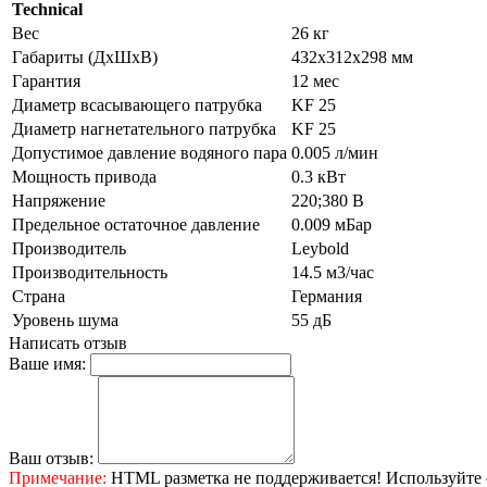
Technical
Вес
26 кг
Габариты (ДхШхВ)
432x312x298 мм
Гарантия
12 мес
Диаметр всасывающего патрубка
KF 25
Диаметр нагнетательного патрубка
KF 25
Допустимое давление водяного пара
0.005 л/мин
Мощность привода
0.3 кВт
Напряжение
220;380 В
Предельное остаточное давление
0.009 мБар
Производитель
Leybold
Производительность
14.5 м3/час
Страна
Германия
Уровень шума
55 дБ
Написать отзыв
Ваше имя:
Ваш отзыв:
Примечание:
HTML разметка не поддерживается! Используйте 