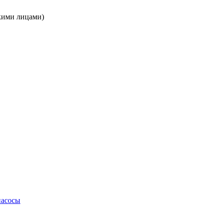
кими лицами)
насосы